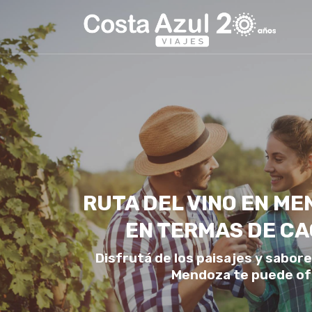
RUTA DEL VINO EN ME
EN TERMAS DE C
Disfrutá de los paisajes y sabor
Mendoza te puede of