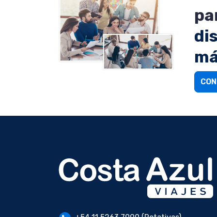
pa
di
má
CON