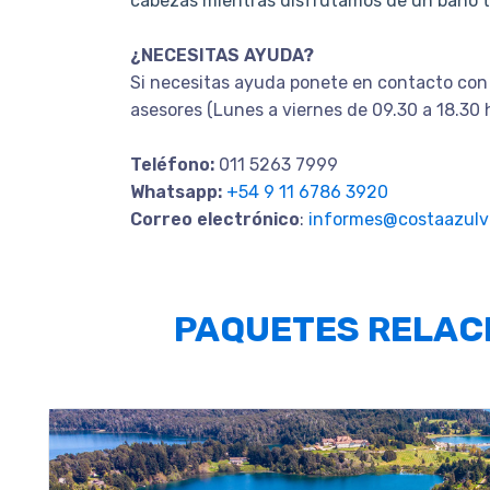
cabezas mientras disfrutamos de un baño ter
¿NECESITAS AYUDA?
Si necesitas ayuda ponete en contacto con
asesores (Lunes a viernes de 09.30 a 18.30 
Teléfono:
011 5263 7999
Whatsapp:
+54 9 11 6786 3920
Correo electrónico
:
informes@costaazulvi
PAQUETES RELAC