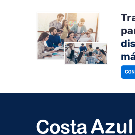
Tr
pa
di
má
CON