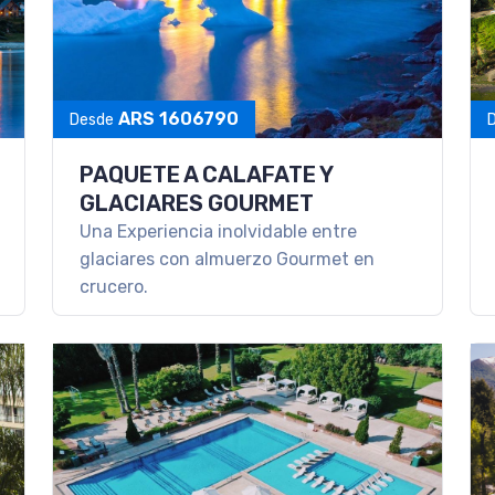
ARS 1606790
Desde
PAQUETE A CALAFATE Y
GLACIARES GOURMET
Una Experiencia inolvidable entre
glaciares con almuerzo Gourmet en
crucero.