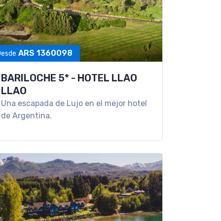
ARS 1360098
Desde
BARILOCHE 5* - HOTEL LLAO
LLAO
Una escapada de Lujo en el mejor hotel
de Argentina.