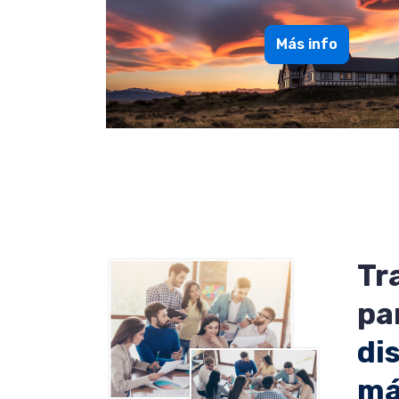
Más info
Tr
pa
di
má