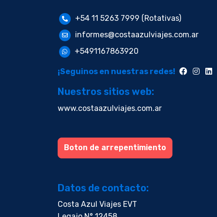
+54 11 5263 7999 (Rotativas)
informes@costaazulviajes.com.ar
+5491167863920
¡Seguinos en nuestras redes!
Nuestros sitios web:
www.costaazulviajes.com.ar
Boton de arrepentimiento
Datos de contacto:
Costa Azul Viajes EVT
Legajo N° 12458