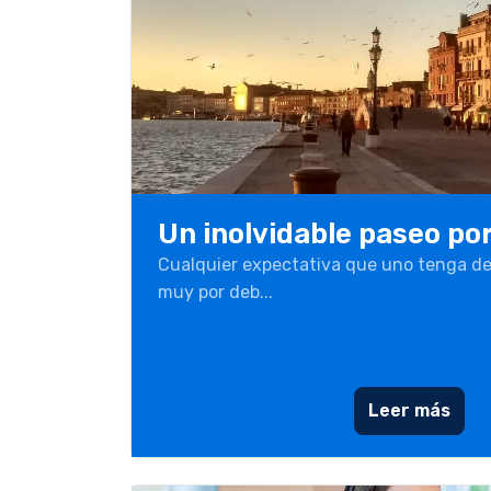
Un inolvidable paseo po
Cualquier expectativa que uno tenga de
muy por deb...
Leer más