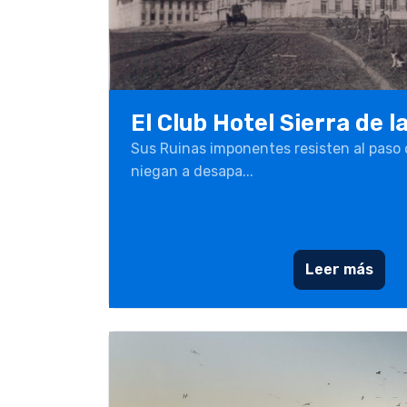
El Club Hotel Sierra de 
Sus Ruinas imponentes resisten al paso 
niegan a desapa...
Leer más