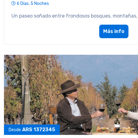
6 Días, 5 Noches
Un paseo soñado entre frondosos bosques, montañas, l
Más info
ARS 1372345
Desde