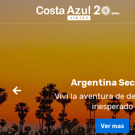
Argentina Sec
Previous
Viví la aventura de de
inesperado
Ver mas