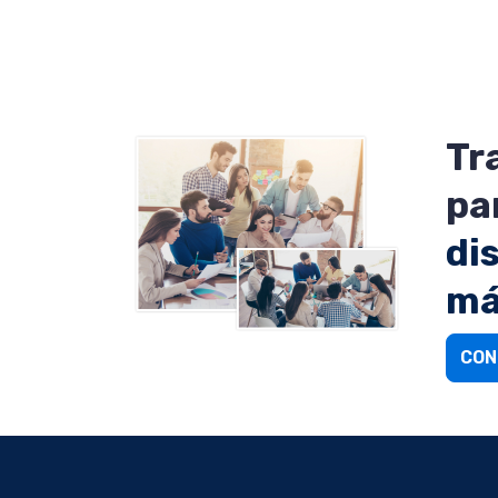
Tr
pa
di
má
CON