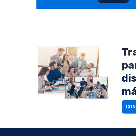
Tr
pa
di
má
CON