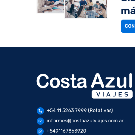
má
CON
+54 11 5263 7999 (Rotativas)
informes@costaazulviajes.com.ar
+5491167863920