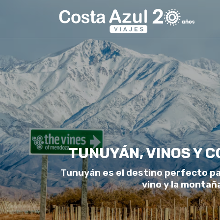
TUNUYÁN, VINOS Y 
Tunuyán es el destino perfecto pa
vino y la montañ