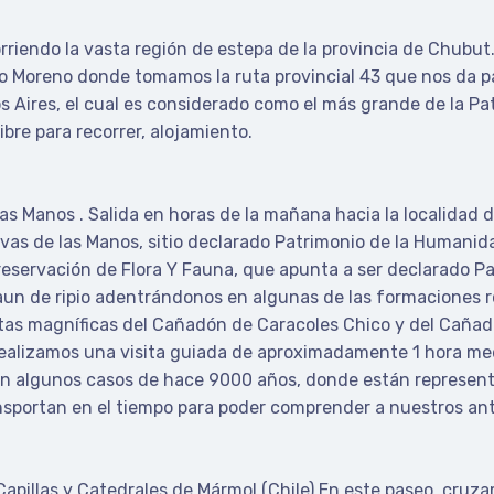
rriendo la vasta región de estepa de la provincia de Chub
to Moreno donde tomamos la ruta provincial 43 que nos da pas
ires, el cual es considerado como el más grande de la Pata
ibre para recorrer, alojamiento.
as Manos . Salida en horas de la mañana hacia la localidad 
as de las Manos, sitio declarado Patrimonio de la Humanid
reservación de Flora Y Fauna, que apunta a ser declarado P
 aun de ripio adentrándonos en algunas de las formaciones ro
tas magníficas del Cañadón de Caracoles Chico y del Cañad
ealizamos una visita guiada de aproximadamente 1 hora medi
 en algunos casos de hace 9000 años, donde están represe
ansportan en el tiempo para poder comprender a nuestros an
pillas y Catedrales de Mármol (Chile) En este paseo, cruzam