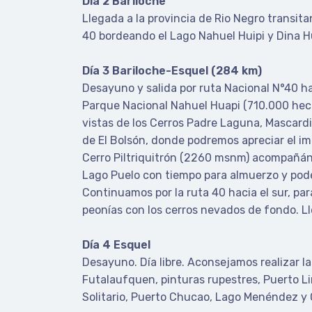
Día 2 Bariloche
Llegada a la provincia de Rio Negro transita
40 bordeando el Lago Nahuel Huipi y Dina Hua
Día 3 Bariloche-Esquel (284 km)
Desayuno y salida por ruta Nacional N°40 ha
Parque Nacional Nahuel Huapi (710.000 hect
vistas de los Cerros Padre Laguna, Mascardi
de El Bolsón, donde podremos apreciar el i
Cerro Piltriquitrón (2260 msnm) acompañánd
Lago Puelo con tiempo para almuerzo y pode
Continuamos por la ruta 40 hacia el sur, para
peonías con los cerros nevados de fondo. Ll
Día 4 Esquel
Desayuno. Día libre. Aconsejamos realizar l
Futalaufquen, pinturas rupestres, Puerto L
Solitario, Puerto Chucao, Lago Menéndez y Gl