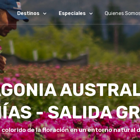
Destinos
Especiales
Quienes Somo
GONIA AUSTRA
ÍAS - SALIDA G
 colorido de la floración en un entorno natural