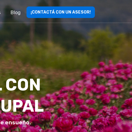
s
Blog
¡CONTACTÁ CON UN ASESOR!
L CON
RUPAL
 de ensueño.