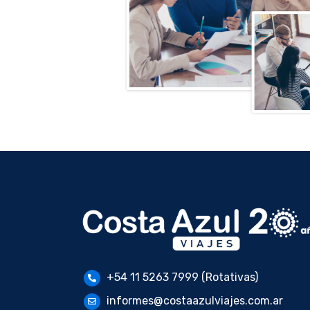
+54 11 5263 7999 (Rotativas)
informes@costaazulviajes.com.ar