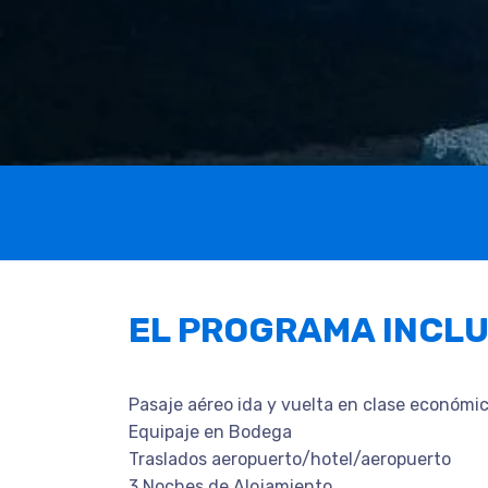
EL PROGRAMA INCL
Pasaje aéreo ida y vuelta en clase econó
Equipaje en Bodega
Traslados aeropuerto/hotel/aeropuerto
3 Noches de Alojamiento