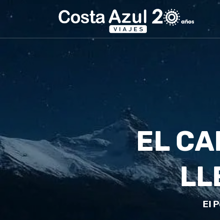
EL CA
LL
El 