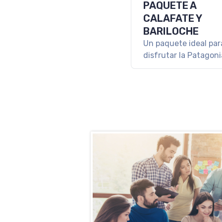
PAQUETE A SALT
PURMAMARCA
Una escapada para
conocer lo mejor del
Argentino