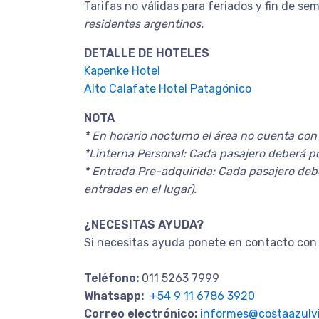
Tarifas no válidas para feriados y fin de s
residentes argentinos.
DETALLE DE HOTELES
Kapenke Hotel
Alto Calafate Hotel Patagónico
NOTA
* En horario nocturno el área no cuenta con 
*Linterna Personal: Cada pasajero deberá por
* Entrada Pre-adquirida: Cada pasajero deb
entradas en el lugar).
¿NECESITAS AYUDA?
Si necesitas ayuda ponete en contacto con 
Teléfono:
011 5263 7999
Whatsapp:
+54 9 11 6786 3920
Correo electrónico:
informes@costaazulvi