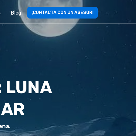
s
Blog
¡CONTACTÁ CON UN ASESOR!
: LUNA
IAR
ena.