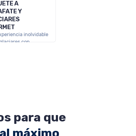
APADA A SAN
IN DE LOS
ES
je ideal para
ectar y disfrutar la
de la Patagonia.
s para que
 al máximo