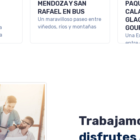
A Y
SKI EN USHUAIA
ESC
MART
Ski en Ushuaia: viví la nieve
en el fin del mundo con
AND
Cerro Castor.
 Norte
Un via
descon
magia 
Trabajamo
disfrutes