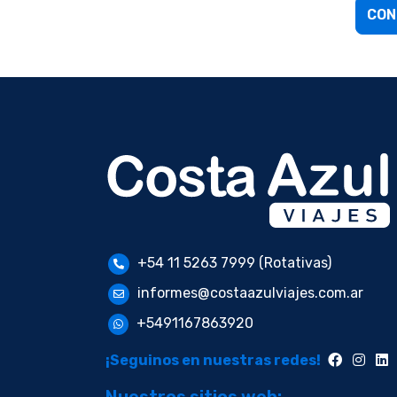
CON
+54 11 5263 7999 (Rotativas)
informes@costaazulviajes.com.ar
+5491167863920
¡Seguinos en nuestras redes!
Nuestros sitios web: