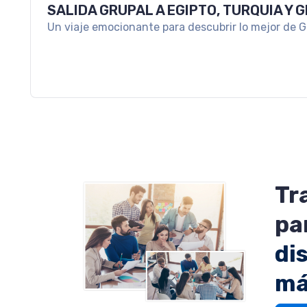
PAQUETE A PLAYA DEL CARMEN
Disfruta tus vacaciones en los mejores resorts de
Tr
pa
di
má