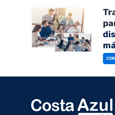
Tr
pa
di
má
CON