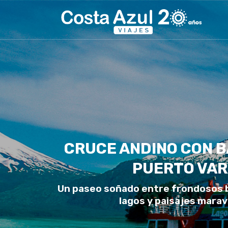
CRUCE ANDINO CON B
PUERTO VA
Un paseo soñado entre frondosos 
lagos y paisajes maravi