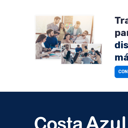
Tr
pa
di
má
CON