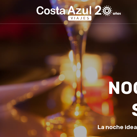
NO
La noche idea