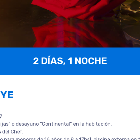
2 DÍAS, 1 NOCHE
UYE
)
ijas” o desayuno “Continental” en la habitación.
 del Chef.
io para menores de 16 años de 9 a 17hs), piscina externa e