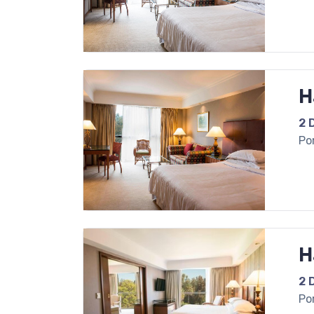
H
2 
Po
H
2 
Po