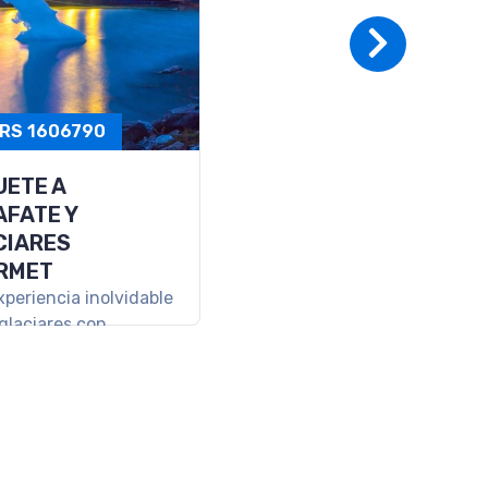
RS 1036720
APADA A SAN
IN DE LOS
ES
je ideal para
ectar y disfrutar la
de la Patagonia.