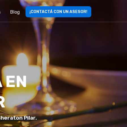
s
Blog
¡CONTACTÁ CON UN ASESOR!
 EN
R
heraton Pilar.