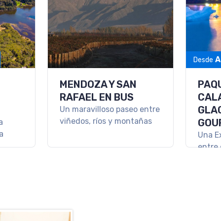
A
Desde
A Y
SKI EN USHUAIA
ESC
MART
Ski en Ushuaia: viví la nieve
en el fin del mundo con
AND
Cerro Castor.
 Norte
Un via
descon
magia 