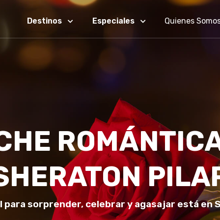
Destinos
Especiales
Quienes Somo
CHE ROMÁNTICA
SHERATON PILA
l para sorprender, celebrar y agasajar está en S