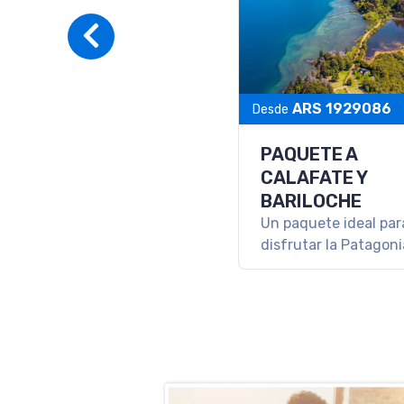
PAQUETE A SALT
PURMAMARCA
Una escapada para
conocer lo mejor del
Argentino