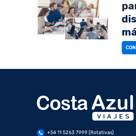
pa
di
má
CON
+54 11 5263 7999 (Rotativas)